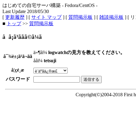
はじめての自宅サーバ構築 - Fedora/CentOS -
Last Update 2018/05/30
[
更新履歴
] [
サイト マップ
] [
質問掲示板
] [
雑談掲示板
] [ 
■
トップ
>>
質問掲示板
â ã¡ã³ããã©ã¼ã
ä»¶åï¼
logwatchの見方を教えてください。
å¯¾è±¡ã¹ã¬ãã
ååï¼
tetsuji
å¦çé¸æ
パスワード
Copyright(©)2004-2018 First ho